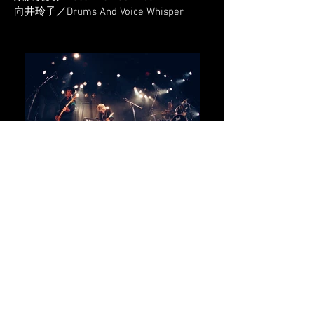
向井玲子／Drums And Voice Whisper