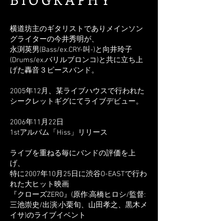
横道坊主のギタリストでありメインソン
グライターの今井秀明が、
永渕英男(Bass/ex.CRY-叫-)と向井玲子
(Drums/ex.バリルブロンコ)と共に立ち上
げた轟音３ピースバンド。
2005年12月、某ライブハウスで行われた
シークレットギグにてライブデビュー。
2006年11月22日
1stアルバム「Hiss」リリース
ライブを重ねる毎にバンドの評価を上
げ、
特に2007年10月25日に渋谷O-EASTで行わ
れた大ヒット映画
『クローズZERO』(原作:高橋ヒロシ/監督:
三池崇史/出演:小栗旬、山田孝之、黒木メ
イサ)のライブイベント